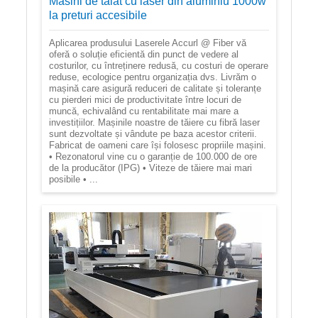
Masini de taiat cu laser din aluminiu 1000w
la preturi accesibile
Aplicarea produsului Laserele Accurl @ Fiber vă
oferă o soluție eficientă din punct de vedere al
costurilor, cu întreținere redusă, cu costuri de operare
reduse, ecologice pentru organizația dvs. Livrăm o
mașină care asigură reduceri de calitate și toleranțe
cu pierderi mici de productivitate între locuri de
muncă, echivalând cu rentabilitate mai mare a
investițiilor. Mașinile noastre de tăiere cu fibră laser
sunt dezvoltate și vândute pe baza acestor criterii.
Fabricat de oameni care își folosesc propriile mașini.
• Rezonatorul vine cu o garanție de 100.000 de ore
de la producător (IPG) • Viteze de tăiere mai mari
posibile • ...