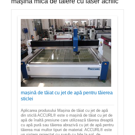
mașină mică de tăiere cu laser acrilic
mașină de tăiat cu jet de apă pentru tăierea
sticlei
Aplicarea produsului Mașina de tăiat cu jet de apă
din sticlă ACCURL® este o mașină de tăiat cu jet de
apă de înaltă presiune care utilizează tăierea dreaptă
cu apă pură sau tăierea abrazivă cu jet de apă pentru
tăierea mai multor tipuri de material. ACCURL® este
un sistem proiectat cu șurub cu bile la sol, de