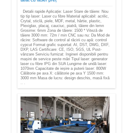
Detalii rapide Aplicație: Laser Stare de tăiere: Nou
tip tip laser: Laser cu fibre Material aplicabil: acrilic,
Crytal, sticlă, piele, MDF, metal, hârtie, plastic,
Plexiglax, placaj, cauciuc, piatră, tăiere din lemn
Grosime: 6mm Zona de tăiere: 1500 * Viteză de
tăiere 3000 mm: 72m / min CNC sau nu: Da Mod de
răcire: Software de control al răcirii cu apă: control
cypcut Format grafic suportat: AI, DST, DWG, DXF,
DXP, LAS Certificare: CE, ISO, SGS, UL Post-
vânzare Serviciu furnizat: Ingineri disponibili pentru
mașini de service peste mări Tipul laser: generator
laser cu fibre IPG din SUA Lungime de undă laser:
1070nm Capacitate de ieșire a puterii laser: 800W
Călătorie pe axa X: călătorie pe axa Y 1500 mm:
3000 mm Masa de lucru: design deschis, masă fixă
.. .