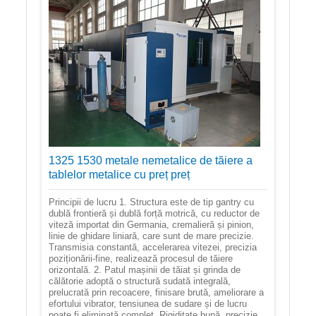
1325 1530 metale nemetalice de tăiere a
tablelor metalice cu preț preț
Principii de lucru 1. Structura este de tip gantry cu
dublă frontieră și dublă forță motrică, cu reductor de
viteză importat din Germania, cremalieră și pinion,
linie de ghidare liniară, care sunt de mare precizie.
Transmisia constantă, accelerarea vitezei, precizia
poziționării-fine, realizează procesul de tăiere
orizontală. 2. Patul mașinii de tăiat și grinda de
călătorie adoptă o structură sudată integrală,
prelucrată prin recoacere, finisare brută, ameliorare a
efortului vibrator, tensiunea de sudare și de lucru
poate fi eliminată complet. Rigiditate bună, precizie