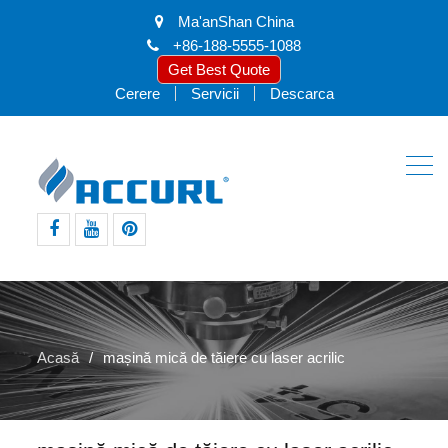
Ma'anShan China
+86-188-5555-1088
Get Best Quote
Cerere
Servicii
Descarca
Facebook
youtube
pinterest
Acasă
mașină mică de tăiere cu laser acrilic