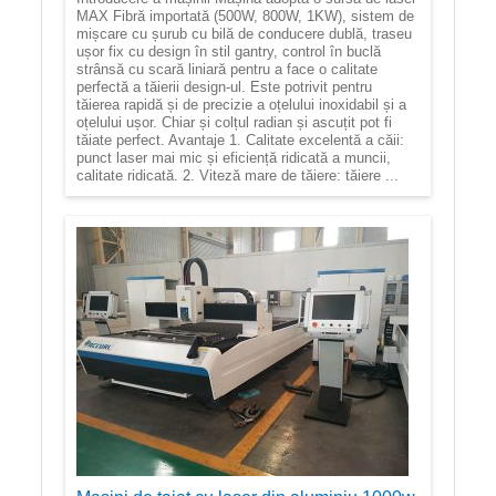
MAX Fibră importată (500W, 800W, 1KW), sistem de
mișcare cu șurub cu bilă de conducere dublă, traseu
ușor fix cu design în stil gantry, control în buclă
strânsă cu scară liniară pentru a face o calitate
perfectă a tăierii design-ul. Este potrivit pentru
tăierea rapidă și de precizie a oțelului inoxidabil și a
oțelului ușor. Chiar și colțul radian și ascuțit pot fi
tăiate perfect. Avantaje 1. Calitate excelentă a căii:
punct laser mai mic și eficiență ridicată a muncii,
calitate ridicată. 2. Viteză mare de tăiere: tăiere ...