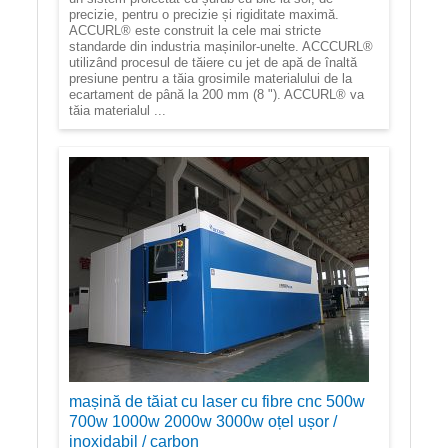
precizie, pentru o precizie și rigiditate maximă.
ACCURL® este construit la cele mai stricte
standarde din industria mașinilor-unelte. ACCCURL®
utilizând procesul de tăiere cu jet de apă de înaltă
presiune pentru a tăia grosimile materialului de la
ecartament de până la 200 mm (8 "). ACCURL® va
tăia materialul ...
mașină de tăiat cu laser cu fibre cnc 500w
700w 1000w 2000w 3000w oțel ușor /
inoxidabil / carbon