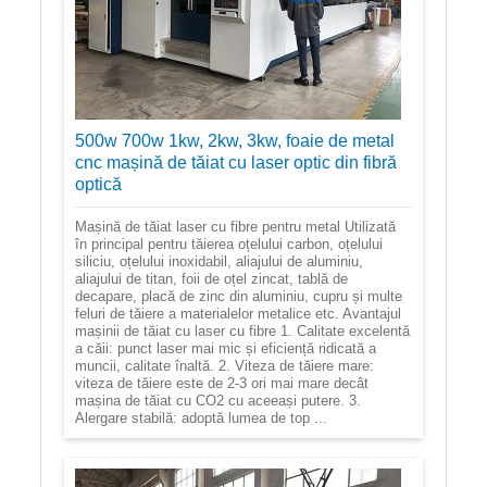
500w 700w 1kw, 2kw, 3kw, foaie de metal
cnc mașină de tăiat cu laser optic din fibră
optică
Mașină de tăiat laser cu fibre pentru metal Utilizată
în principal pentru tăierea oțelului carbon, oțelului
siliciu, oțelului inoxidabil, aliajului de aluminiu,
aliajului de titan, foii de oțel zincat, tablă de
decapare, placă de zinc din aluminiu, cupru și multe
feluri de tăiere a materialelor metalice etc. Avantajul
mașinii de tăiat cu laser cu fibre 1. Calitate excelentă
a căii: punct laser mai mic și eficiență ridicată a
muncii, calitate înaltă. 2. Viteza de tăiere mare:
viteza de tăiere este de 2-3 ori mai mare decât
mașina de tăiat cu CO2 cu aceeași putere. 3.
Alergare stabilă: adoptă lumea de top ...