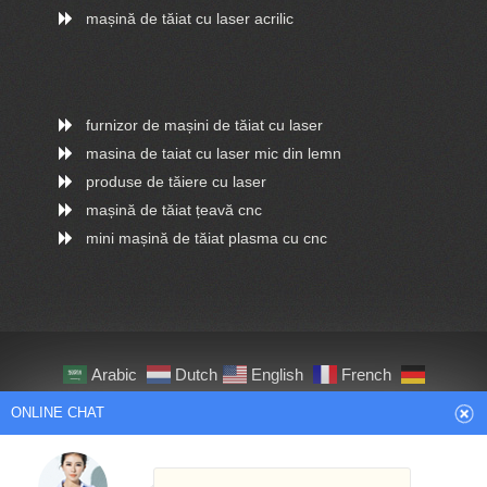
mașină de tăiat cu laser acrilic
furnizor de mașini de tăiat cu laser
masina de taiat cu laser mic din lemn
produse de tăiere cu laser
mașină de tăiat țeavă cnc
mini mașină de tăiat plasma cu cnc
ONLINE CHAT
Arabic
Dutch
English
French
Hi,welcome to visit our website.
German
Italian
Japanese
Persian
Portuguese
Russian
Spanish
Turkish
Cilina
Thai
How can I help you today?