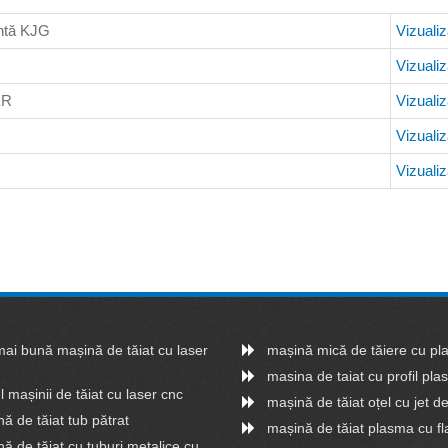
entă KJG
Vizualiz
Vizualiz
ER
Vizualiz
Vizualiz
Vizualiz
ai bună mașină de tăiat cu laser
mașină mică de tăiere cu p
masina de taiat cu profil pl
l mașinii de tăiat cu laser cnc
mașină de tăiat oțel cu jet d
ă de tăiat tub pătrat
mașină de tăiat plasma cu fl
ă de tăiat cu tuburi metalice cu