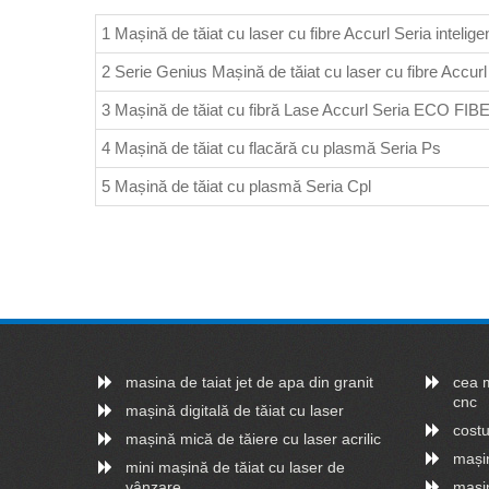
1 Mașină de tăiat cu laser cu fibre Accurl Seria intelig
2 Serie Genius Mașină de tăiat cu laser cu fibre Accurl
3 Mașină de tăiat cu fibră Lase Accurl Seria ECO FIB
4 Mașină de tăiat cu flacără cu plasmă Seria Ps
5 Mașină de tăiat cu plasmă Seria Cpl
masina de taiat jet de apa din granit
cea m
cnc
mașină digitală de tăiat cu laser
costu
mașină mică de tăiere cu laser acrilic
mașin
mini mașină de tăiat cu laser de
vânzare
mașin