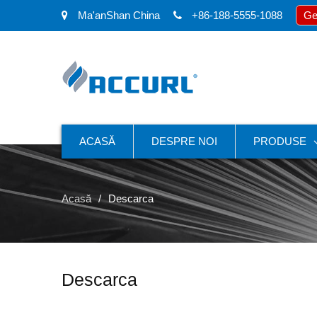
Ma'anShan China
+86-188-5555-1088
Ge
ACASĂ
DESPRE NOI
PRODUSE
Acasă
Descarca
Descarca