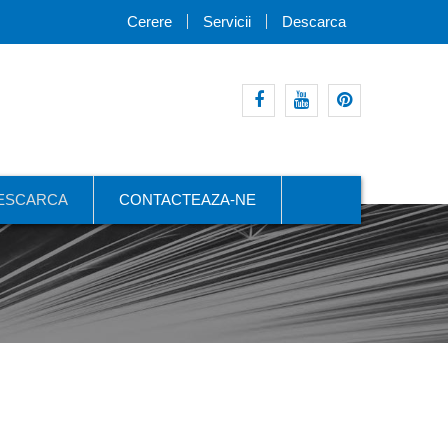
Cerere
Servicii
Descarca
Facebook
youtube
pinterest
ESCARCA
CONTACTEAZA-NE