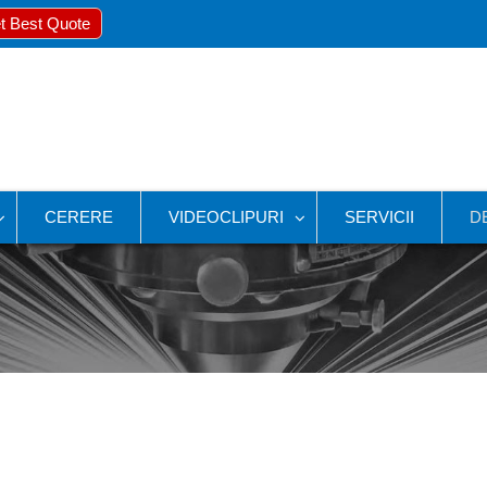
t Best Quote
CERERE
VIDEOCLIPURI
SERVICII
D