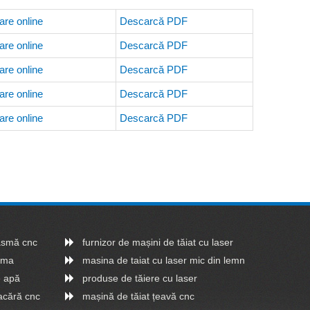
are online
Descarcă PDF
are online
Descarcă PDF
are online
Descarcă PDF
are online
Descarcă PDF
are online
Descarcă PDF
lasmă cnc
furnizor de mașini de tăiat cu laser
asma
masina de taiat cu laser mic din lemn
e apă
produse de tăiere cu laser
acără cnc
mașină de tăiat țeavă cnc